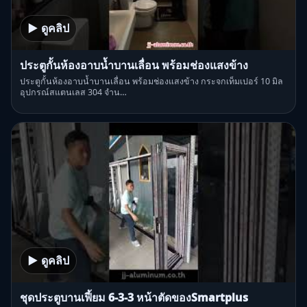
▶ ดูคลิป
ประตูกั้นห้องอาบน้ำบานเลื่อน พร้อมช่องแสงข้าง
ประตูกั้นห้องอาบน้ำบานเลื่อน พร้อมช่องแสงข้าง กระจกเท็มเปอร์ 10 มิล
อุปกรณ์สแตนเลส 304 จำน…
▶ ดูคลิป
ชุดประตูบานเฟี้ยม 6-3-3 หน้าตัดของSmartplus