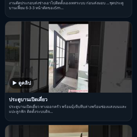
งานตัดประกอบส่งช่างเอาไปติดตั้งเองเทสระบบ ก่อนส่งมอบ …ชุดประตู
บานเฟี้ยม 6-3-3 หน้าตัดของSm…
▶ ดูคลิป
ประตูบานเปิดเดี่ยว
ประตูบานเปิดเดี่ยว ทางออกครัว พร้อมมุ้งจีบทึบล่างพร้อมช่องแสงบนและ
แปะลูกฟัก ติดตั้งระบบดิจ…