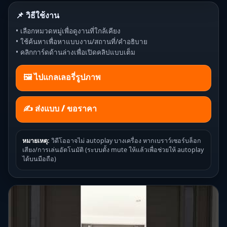
📌 วิธีใช้งาน
• เลือกหมวดหมู่เพื่อดูงานที่ใกล้เคียง
• ใช้ค้นหาเพื่อหาแบบงาน/สถานที่/คำอธิบาย
• คลิกการ์ดด้านล่างเพื่อเปิดคลิปแบบเต็ม
🖼️ ไปแกลเลอรี่รูปภาพ
✍ ส่งแบบ / ขอราคา
หมายเหตุ:
วิดีโออาจไม่ autoplay บางเครื่อง หากเบราว์เซอร์บล็อก
เสียง/การเล่นอัตโนมัติ (ระบบตั้ง mute ให้แล้วเพื่อช่วยให้ autoplay
ได้บนมือถือ)