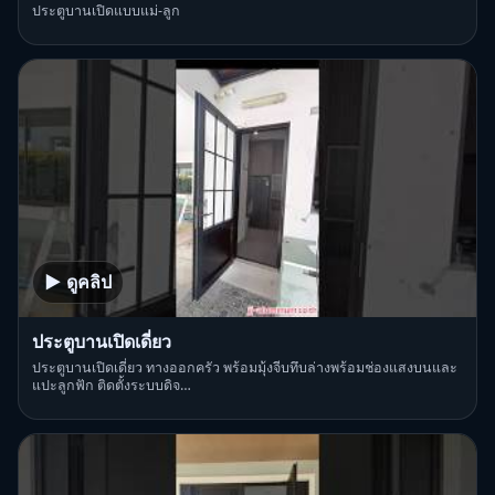
ประตูบานเปิดแบบแม่-ลูก
▶ ดูคลิป
ประตูบานเปิดเดี่ยว
ประตูบานเปิดเดี่ยว ทางออกครัว พร้อมมุ้งจีบทึบล่างพร้อมช่องแสงบนและ
แปะลูกฟัก ติดตั้งระบบดิจ…