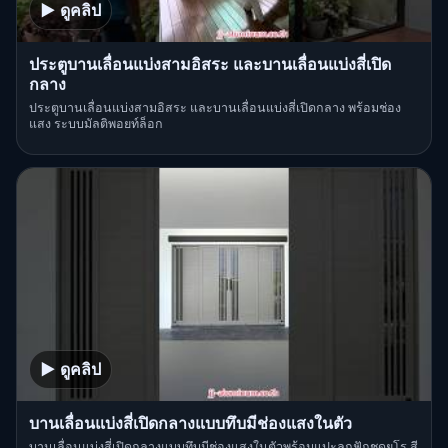
▶ ดูคลิป
ประตูบานเลื่อนแบ่งสามอิสระ และบานเลื่อนแบ่งสี่เปิด
กลาง
ประตูบานเลื่อนแบ่งสามอิสระ และบานเลื่อนแบ่งสี่เปิดกลาง พร้อมช่อง
แสง ระบบมัลติพอยท์ล็อก
▶ ดูคลิป
บานเลื่อนแบ่งสี่เปิดกลางแบบทึบมีช่องแสงในตัว
บานเลื่อนแบ่งสี่เปิดกลางแบบทึบมีช่องแสงในตัวพร้อมแปะลูกฟักชุดยูโร สี