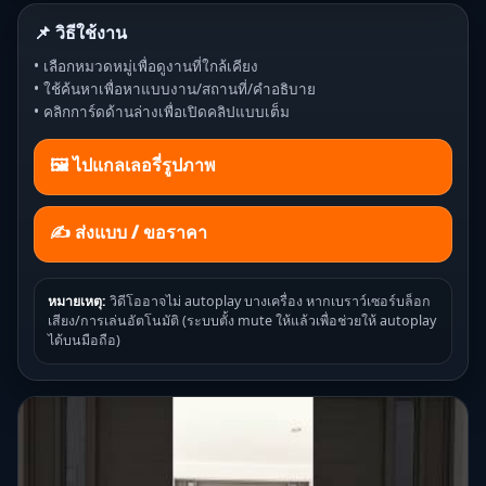
📌 วิธีใช้งาน
• เลือกหมวดหมู่เพื่อดูงานที่ใกล้เคียง
• ใช้ค้นหาเพื่อหาแบบงาน/สถานที่/คำอธิบาย
• คลิกการ์ดด้านล่างเพื่อเปิดคลิปแบบเต็ม
🖼️ ไปแกลเลอรี่รูปภาพ
✍ ส่งแบบ / ขอราคา
หมายเหตุ:
วิดีโออาจไม่ autoplay บางเครื่อง หากเบราว์เซอร์บล็อก
เสียง/การเล่นอัตโนมัติ (ระบบตั้ง mute ให้แล้วเพื่อช่วยให้ autoplay
ได้บนมือถือ)