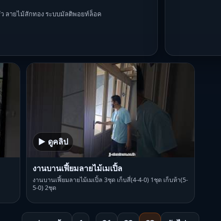
ัว ลายไม้สักทอง ระบบมัลติพอยท์ล็อค
▶ ดูคลิป
งานบานเฟี้ยมลายไม้เมเปิ้ล
งานบานเฟี้ยมลายไม้เมเปิ้ล 3ชุด เก็บสี่(4-4-0) 1ชุด เก็บห้า(5-
5-0) 2ชุด