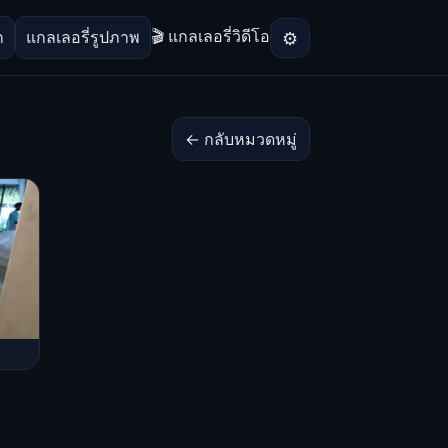
🎬 แกลเลอรี่วิดีโอ
⚙
ก
แกลเลอรี่รูปภาพ
← กลับหมวดหมู่