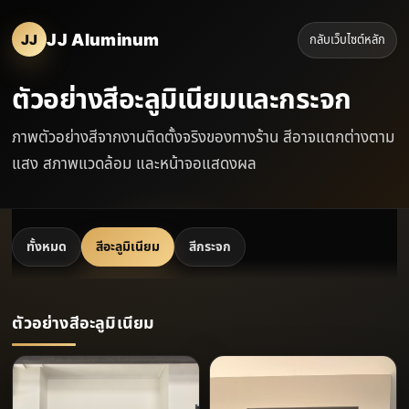
JJ Aluminum
กลับเว็บไซต์หลัก
ตัวอย่างสีอะลูมิเนียมและกระจก
ภาพตัวอย่างสีจากงานติดตั้งจริงของทางร้าน สีอาจแตกต่างตาม
แสง สภาพแวดล้อม และหน้าจอแสดงผล
ทั้งหมด
สีอะลูมิเนียม
สีกระจก
ตัวอย่างสีอะลูมิเนียม